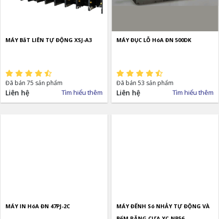
MÁY BắT LIÊN TỰ ĐỘNG XSJ-A3
MÁY ĐỤC LỖ HóA ĐN 500DK
Đã bán 75 sản phẩm
Đã bán 53 sản phẩm
Liên hệ
Tìm hiểu thêm
Liên hệ
Tìm hiểu thêm
MÁY IN HóA ĐN 47PJ-2C
MÁY ĐẾNH Só NHẢY TỰ ĐỘNG VÀ
BểM RĂNG CƯA YC-NP56