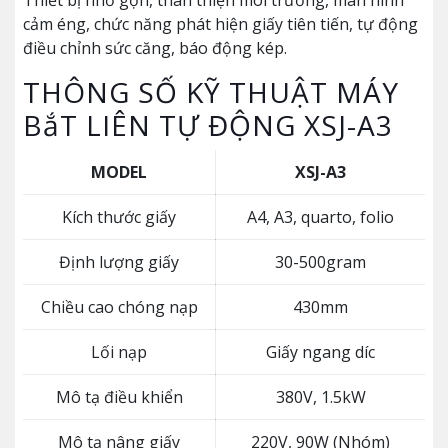
Thiết bị nhỏ gọn, thân thiện môi trường, màn hình
cảm éng, chức năng phát hiện giấy tiên tiến, tự động
điều chỉnh sức căng, báo động kép.
THÔNG SỐ KỸ THUẬT MÁY
BắT LIÊN TỰ ĐỘNG XSJ-A3
MODEL
XSJ-A3
Kích thước giấy
A4, A3, quarto, folio
Định lượng giấy
30-500gram
Chiều cao chóng nạp
430mm
Lối nạp
Giấy ngang díc
Mô tạ điều khiển
380V, 1.5kW
Mô tạ nâng giấy
220V, 90W (Nhóm)