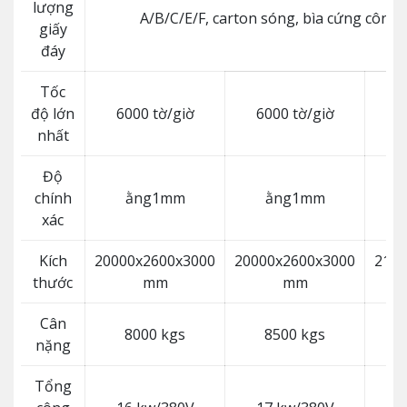
lượng
A/B/C/E/F, carton sóng, bìa cứng công
giấy
đáy
Tốc
độ lớn
6000 tờ/giờ
6000 tờ/giờ
6
nhất
Độ
chính
ằng1mm
ằng1mm
xác
Kích
20000x2600x3000
20000x2600x3000
2100
thước
mm
mm
Cân
8000 kgs
8500 kgs
nặng
Tổng