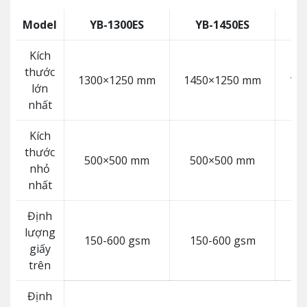
Model
YB-1300ES
YB-1450ES
Y
Kích
thước
1300×1250 mm
1450×1250 mm
16
lớn
nhất
Kích
thước
500×500 mm
500×500 mm
5
nhỏ
nhất
Định
lượng
150-600 gsm
150-600 gsm
15
giấy
trên
Định