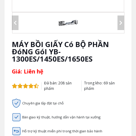
MÁY BỒI GIẤY Có BỘ PHẦN
ĐóNG GóI YB-
1300ES/1450ES/1650ES
Giá: Liên hệ
Đã bán: 208 sản
Trong kho: 69 sản
phẩm
phẩm
Chuyên gia lắp đặt tại chỗ
Bàn giao kỹ thuật, hướng dẫn vận hành tại xưởng
Hỗ trợ kỹ thuật miễn phí trong thời gian bảo hành