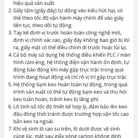
hiệu quả sản xuất.
Giấy tấm (giấy đáy) tự động vào kiểu hút hại, có
thể theo tốc độ vận hành máy chính để vào giấy
liên tục, theo dõi tự động.
Tay kê định vị trước hoàn toàn công nghệ mới,
định vị chính xác cao, giấy đáy không bao giờ bị lòi
ra, giấy mặt có thể điều chỉnh đi trước hoặc lùi lại.
Cả bộ máy sử dụng hệ thống điều khiển PLC / màn
hình cảm éng, hệ thống điện vận hành ổn định, tự
động báo động khi máy gặp trục trặc trong quá
trình đang hoạt động và chỉ rõ vị trí gặp trục trặc.
Hệ thống bạm keo hoàn toàn tự động, trong quá
trình sản xuất có thể tự động bạm keo và thu hói
keo tuần hoàn, tránh keo bị lãng phí.
Lô tính số tốc độ thiết kế hợp lý, đảm bảo lên keo
đầu đóng thời tránh được trường hợp vận tốc cao
bắn keo ra ngoài.
Khi vệ sinh lô cao su trên, lô dưới được vệ sinh
cùng lúc, mặt sau giấy sóng carton không dính