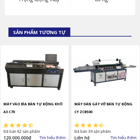
SẢN PHẨM TƯƠNG TỰ
MÁY VÀO BÌA BÁN TỰ ĐỘNG KHÔ
MÁY DÁN GÁY VỞ BÁN TỰ ĐỘNG
A3 C70
CY ZCB500
Đã bán 82 sản phẩm
Đã bán 39 sản phẩm
120.000.000
₫
Tìm hiểu thêm
Liên hệ
Tìm hiểu thêm