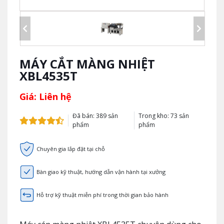
MÁY CẮT MÀNG NHIỆT
XBL4535T
Giá: Liên hệ
Đã bán: 389 sản
Trong kho: 73 sản
phẩm
phẩm
Chuyên gia lắp đặt tại chỗ
Bàn giao kỹ thuật, hướng dẫn vận hành tại xưởng
Hỗ trợ kỹ thuật miễn phí trong thời gian bảo hành