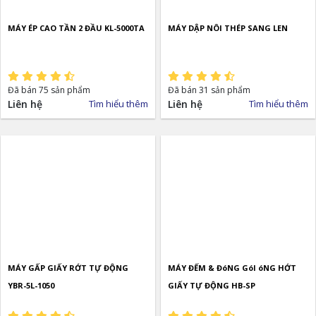
MÁY ÉP CAO TẦN 2 ĐẦU KL-5000TA
MÁY DẬP NÔI THÉP SANG LEN
Đã bán 75 sản phẩm
Đã bán 31 sản phẩm
Liên hệ
Tìm hiểu thêm
Liên hệ
Tìm hiểu thêm
MÁY GẤP GIẤY RỚT TỰ ĐỘNG
MÁY ĐẾM & ĐóNG GóI óNG HỚT
YBR-5L-1050
GIẤY TỰ ĐỘNG HB-SP