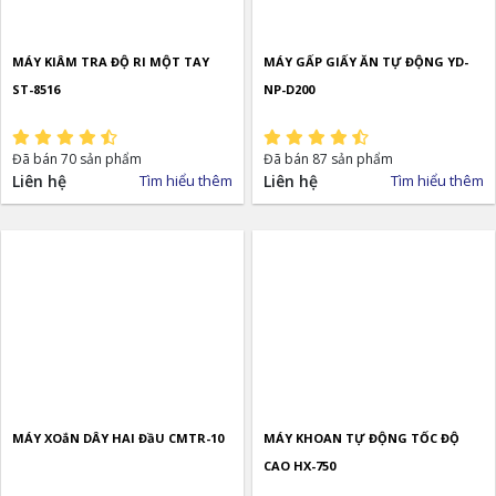
MÁY KIÂM TRA ĐỘ RI MỘT TAY
MÁY GẤP GIẤY ĂN TỰ ĐỘNG YD-
ST-8516
NP-D200
Đã bán 70 sản phẩm
Đã bán 87 sản phẩm
Liên hệ
Tìm hiểu thêm
Liên hệ
Tìm hiểu thêm
MÁY XOắN DÂY HAI ĐầU CMTR-10
MÁY KHOAN TỰ ĐỘNG TỐC ĐỘ
CAO HX-750