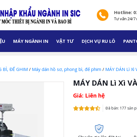
Hotline: 
Tư vấn 24/7 
IỆU
MÁY NGÀNH IN
VẬT TƯ
DỊCH VỤ RU LÔ
PANT
 BÌ, ĐẾ GHIM
/
Máy dán hồ sơ, phong bì, đế phim
/
MÁY DÁN Lì Xì
MÁY DÁN Lì Xì V
Giá: Liên hệ
Đã bán: 177 sản 