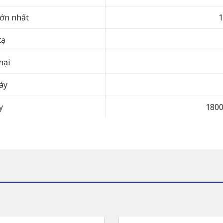
lớn nhất
tạ
hại
áy
y
180