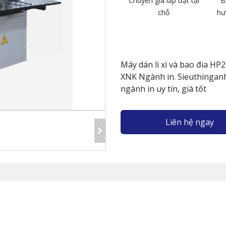
Chuyên gia lắp đặt tại
B
chỗ
hư
Máy dán lì xì và bao đia H
XNK Ngành in. Sieuthinganh
ngành in uy tín, giá tốt
Liên hệ ngay