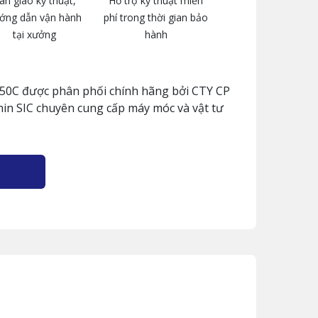
àn giao kỹ thuật,
Hỗ trợ kỹ thuật miễn
ớng dẫn vận hành
phí trong thời gian bảo
tại xưởng
hành
P250C được phân phối chính hãng bởi CTY CP
in SIC chuyên cung cấp máy móc và vật tư