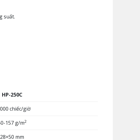
g suất.
HP-250C
.000 chiếc/giờ
2
50-157 g/m
28×50 mm