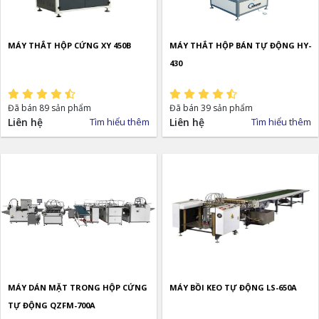
MÁY THẮT HỘP CỨNG XY 450B
MÁY THẮT HỘP BÁN TỰ ĐỘNG HY-
430
Đã bán 89 sản phẩm
Đã bán 39 sản phẩm
Liên hệ
Tìm hiểu thêm
Liên hệ
Tìm hiểu thêm
MÁY DÁN MẶT TRONG HỘP CỨNG
MÁY BỒI KEO TỰ ĐỘNG LS-650A
TỰ ĐỘNG QZFM-700A