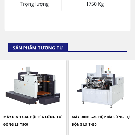
Trọng lượng
1750 Kg
SẢN PHẨM TƯƠNG TỰ
MÁY ĐíNH GóC HỘP BÌA CỨNG TỰ
MÁY ĐíNH GóC HỘP BÌA CỨNG TỰ
ĐỘNG LS-T500
ĐỘNG LS-T430