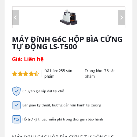
MÁY ĐíNH GóC HỘP BÌA CỨNG
TỰ ĐỘNG LS-T500
Giá: Liên hệ
Đã bán: 255 sản
Trong kho: 76 sản
phẩm
phẩm
Chuyên gia lắp đặt tại chỗ
Bàn giao kỹ thuật, hướng dẫn vận hành tại xưởng
Hỗ trợ kỹ thuật miễn phí trong thời gian bảo hành