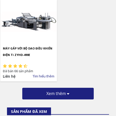
MÁY GẤP VỚI BỘ DAO ĐIỀU KHIỂN
ĐIỆN Tì ZYHD-490E
Đã bán 66 sản phẩm
Liên hệ
Tìm hiểu thêm
Xem thêm
SẢN PHẨM ĐÃ XEM