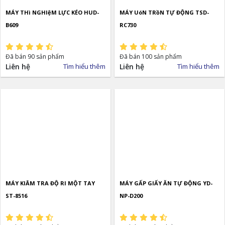
MÁY THì NGHIệM LỰC KÉO HUD-
MÁY UóN TRồN TỰ ĐỘNG TSD-
B609
RC730
Đã bán 90 sản phẩm
Đã bán 100 sản phẩm
Liên hệ
Tìm hiểu thêm
Liên hệ
Tìm hiểu thêm
MÁY KIÂM TRA ĐỘ RI MỘT TAY
MÁY GẤP GIẤY ĂN TỰ ĐỘNG YD-
ST-8516
NP-D200