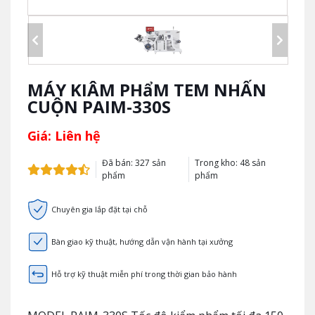
MÁY KIÂM PHẩM TEM NHẤN
CUỘN PAIM-330S
Giá: Liên hệ
Đã bán: 327 sản
Trong kho: 48 sản
phẩm
phẩm
Chuyên gia lắp đặt tại chỗ
Bàn giao kỹ thuật, hướng dẫn vận hành tại xưởng
Hỗ trợ kỹ thuật miễn phí trong thời gian bảo hành