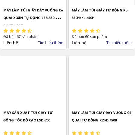
MÁY LÀM TÚI GIẤY ĐÁY VUÔNG Có
MÁY LÀM TÚI GIẤY TỰ ĐỘNG KL-
QUAI XOắN TỰ ĐỘNG LSB-330-
350H/KL-450H
R/LSB-450-R
Đã bán 67 sản phẩm
Đã bán 60 sản phẩm
Liên hệ
Tìm hiểu thêm
Liên hệ
Tìm hiểu thêm
MÁY SẢN XUẤT TÚI GIẤY TỰ
MÁY LÀM TÚI GIẤY ĐÁY VUÔNG Có
ĐỘNG TỐC ĐỘ CAO LSD-700
QUAI TỰ ĐỘNG RZFD 450B