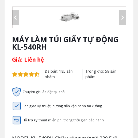
MÁY LÀM TÚI GIẤY TỰ ĐỘNG
KL-540RH
Giá: Liên hệ
Đã bán: 185 sản
Trong kho: 59 sản
phẩm
phẩm
Chuyên gia lắp đặt tại chỗ
Bàn giao kỹ thuật, hướng dẫn vận hành tại xưởng
Hỗ trợ kỹ thuật miễn phí trong thời gian bảo hành