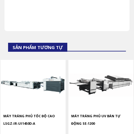
SẢN PHẨM TƯƠNG TỰ
MÁY TRÁNG PHỦ TỐC ĐỘ CAO
MÁY TRÁNG PHỦ UV BÁN TỰ
LSGZ-IR-UI1450D-A
ĐỘNG SE-1200