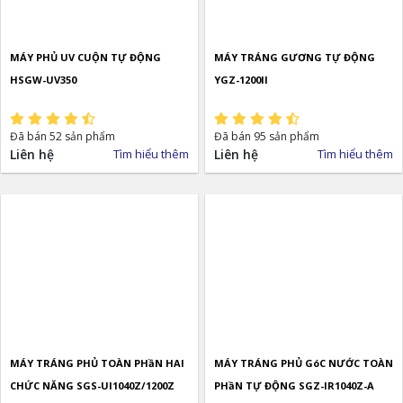
MÁY PHỦ UV CUỘN TỰ ĐỘNG
MÁY TRÁNG GƯƠNG TỰ ĐỘNG
HSGW-UV350
YGZ-1200II
Đã bán 52 sản phẩm
Đã bán 95 sản phẩm
Liên hệ
Tìm hiểu thêm
Liên hệ
Tìm hiểu thêm
MÁY TRÁNG PHỦ TOÀN PHầN HAI
MÁY TRÁNG PHỦ GóC NƯỚC TOÀN
CHỨC NĂNG SGS-UI1040Z/1200Z
PHầN TỰ ĐỘNG SGZ-IR1040Z-A