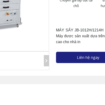
Chuyên gia lắp đặt tại
B
chỗ
hư
MÁY SẤY JB-1012H/1214H p
Máy được sản xuất dựa trên
cao cho nhà in
Liên hệ ngay