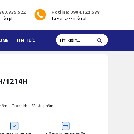
0367.335.522
Hotline: 0904.122.588
miễn phí
Tư vấn 24/7 miễn phí
ONE
TIN TỨC
H/1214H
phẩm
Trong kho: 83 sản phẩm