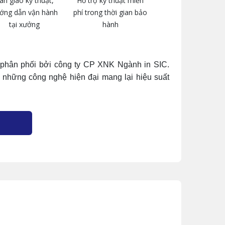
àn giao kỹ thuật,
Hỗ trợ kỹ thuật miễn
ớng dẫn vận hành
phí trong thời gian bảo
tại xưởng
hành
hân phối bởi công ty CP XNK Ngành in SIC.
 những công nghệ hiện đại mang lại hiệu suất