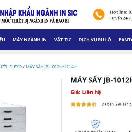
Hotline: 
Tư vấn 24/7 
IỆU
MÁY NGÀNH IN
VẬT TƯ
DỊCH VỤ RU LÔ
PANT
ƯỚI, FLEXO
/
MÁY SẤY JB-1012H/1214H
MÁY SẤY JB-1012
Giá: Liên hệ
Đã bán: 291 sản 