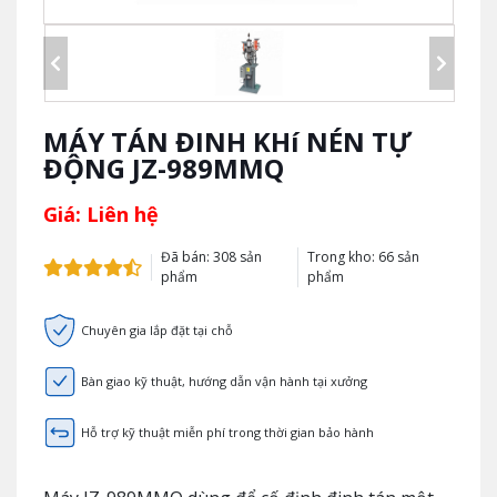
MÁY TÁN ĐINH KHí NÉN TỰ
ĐỘNG JZ-989MMQ
Giá: Liên hệ
Đã bán: 308 sản
Trong kho: 66 sản
phẩm
phẩm
Chuyên gia lắp đặt tại chỗ
Bàn giao kỹ thuật, hướng dẫn vận hành tại xưởng
Hỗ trợ kỹ thuật miễn phí trong thời gian bảo hành