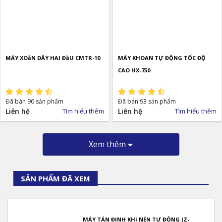
MÁY XOắN DÂY HAI ĐầU CMTR-10
MÁY KHOAN TỰ ĐỘNG TỐC ĐỘ
CAO HX-750
Đã bán 96 sản phẩm
Đã bán 93 sản phẩm
Liên hệ
Tìm hiểu thêm
Liên hệ
Tìm hiểu thêm
Xem thêm
SẢN PHẨM ĐÃ XEM
MÁY TÁN ĐINH KHí NÉN TỰ ĐỘNG JZ-