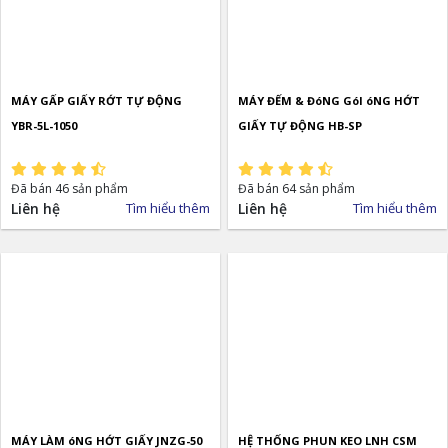
MÁY GẤP GIẤY RỚT TỰ ĐỘNG
MÁY ĐẾM & ĐóNG GóI óNG HỚT
YBR-5L-1050
GIẤY TỰ ĐỘNG HB-SP
Đã bán 46 sản phẩm
Đã bán 64 sản phẩm
Liên hệ
Tìm hiểu thêm
Liên hệ
Tìm hiểu thêm
MÁY LÀM óNG HỚT GIẤY JNZG-50
HỆ THỐNG PHUN KEO LNH CSM