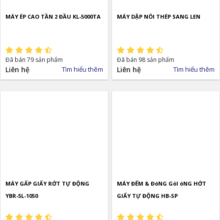
MÁY ÉP CAO TẦN 2 ĐẦU KL-5000TA
MÁY DẬP NÔI THÉP SANG LEN
Đã bán 79 sản phẩm
Đã bán 98 sản phẩm
Liên hệ
Tìm hiểu thêm
Liên hệ
Tìm hiểu thêm
MÁY GẤP GIẤY RỚT TỰ ĐỘNG
MÁY ĐẾM & ĐóNG GóI óNG HỚT
YBR-5L-1050
GIẤY TỰ ĐỘNG HB-SP