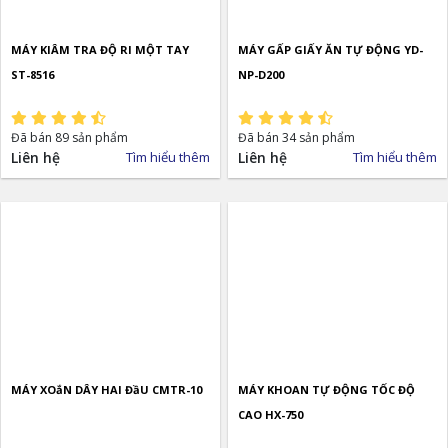
MÁY KIÂM TRA ĐỘ RI MỘT TAY
MÁY GẤP GIẤY ĂN TỰ ĐỘNG YD-
ST-8516
NP-D200
Đã bán 89 sản phẩm
Đã bán 34 sản phẩm
Liên hệ
Tìm hiểu thêm
Liên hệ
Tìm hiểu thêm
MÁY XOắN DÂY HAI ĐầU CMTR-10
MÁY KHOAN TỰ ĐỘNG TỐC ĐỘ
CAO HX-750