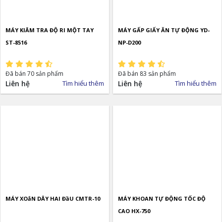
MÁY KIÂM TRA ĐỘ RI MỘT TAY
MÁY GẤP GIẤY ĂN TỰ ĐỘNG YD-
ST-8516
NP-D200
Đã bán 70 sản phẩm
Đã bán 83 sản phẩm
Liên hệ
Tìm hiểu thêm
Liên hệ
Tìm hiểu thêm
MÁY XOắN DÂY HAI ĐầU CMTR-10
MÁY KHOAN TỰ ĐỘNG TỐC ĐỘ
CAO HX-750