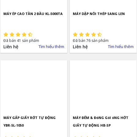
MÁY ÉP CAO TẦN 2 ĐẦU KL-5000TA
MÁY DẬP NÔI THÉP SANG LEN
Đã bán 41 sản phẩm
Đã bán 76 sản phẩm
Liên hệ
Tìm hiểu thêm
Liên hệ
Tìm hiểu thêm
MÁY GẤP GIẤY RỚT TỰ ĐỘNG
MÁY ĐẾM & ĐóNG GóI óNG HỚT
YBR-5L-1050
GIẤY TỰ ĐỘNG HB-SP