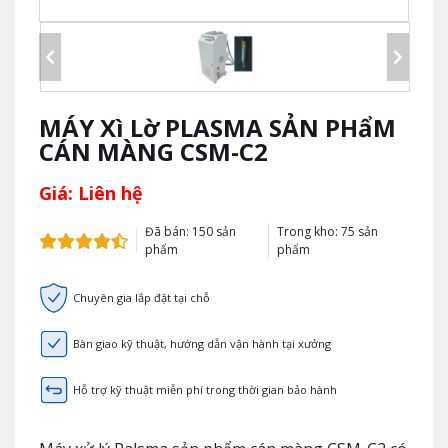
MÁY Xì Lờ PLASMA SẢN PHẩM
CÁN MÀNG CSM-C2
Giá: Liên hệ
Đã bán: 150 sản
Trong kho: 75 sản
phẩm
phẩm
Chuyên gia lắp đặt tại chỗ
Bàn giao kỹ thuật, hướng dẫn vận hành tại xưởng
Hỗ trợ kỹ thuật miễn phí trong thời gian bảo hành