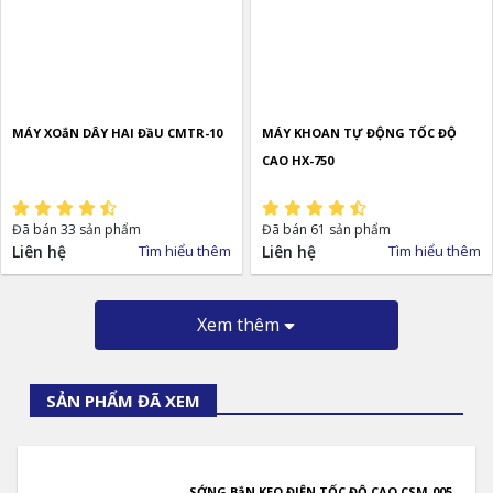
MÁY XOắN DÂY HAI ĐầU CMTR-10
MÁY KHOAN TỰ ĐỘNG TỐC ĐỘ
CAO HX-750
Đã bán 33 sản phẩm
Đã bán 61 sản phẩm
Liên hệ
Tìm hiểu thêm
Liên hệ
Tìm hiểu thêm
Xem thêm
SẢN PHẨM ĐÃ XEM
SỚNG BắN KEO ĐIỆN TỐC ĐỘ CAO CSM-005