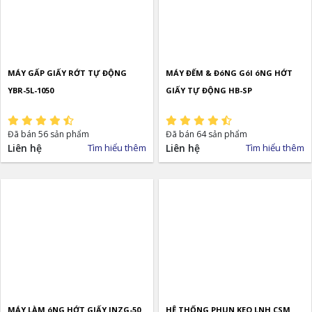
MÁY GẤP GIẤY RỚT TỰ ĐỘNG
MÁY ĐẾM & ĐóNG GóI óNG HỚT
YBR-5L-1050
GIẤY TỰ ĐỘNG HB-SP
Đã bán 56 sản phẩm
Đã bán 64 sản phẩm
Liên hệ
Tìm hiểu thêm
Liên hệ
Tìm hiểu thêm
MÁY LÀM óNG HỚT GIẤY JNZG-50
HỆ THỐNG PHUN KEO LNH CSM