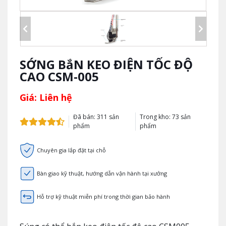
SỚNG BắN KEO ĐIỆN TỐC ĐỘ
CAO CSM-005
Giá: Liên hệ
Đã bán: 311 sản
Trong kho: 73 sản
phẩm
phẩm
Chuyên gia lắp đặt tại chỗ
Bàn giao kỹ thuật, hướng dẫn vận hành tại xưởng
Hỗ trợ kỹ thuật miễn phí trong thời gian bảo hành