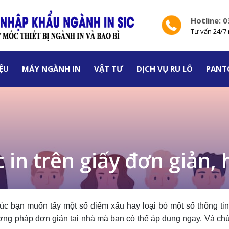
Hotline: 
Tư vấn 24/7 
IỆU
MÁY NGÀNH IN
VẬT TƯ
DỊCH VỤ RU LÔ
PANT
 in trên giấy đơn giản,
úc bạn muốn tẩy một số điểm xấu hay loại bỏ một số thông tin
ơng pháp đơn giản tại nhà mà bạn có thể áp dụng ngay. Và chú