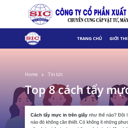
TRANG CHỦ
GIỚI TH
Home
Tin tức
Top 8 cách tẩy mực
Cách tẩy mực in trên giấy
như thế nào? Đôi l
nào đó không cần thiết. Có không ít những phư