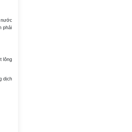
h nước
n phải
t lông
g dịch