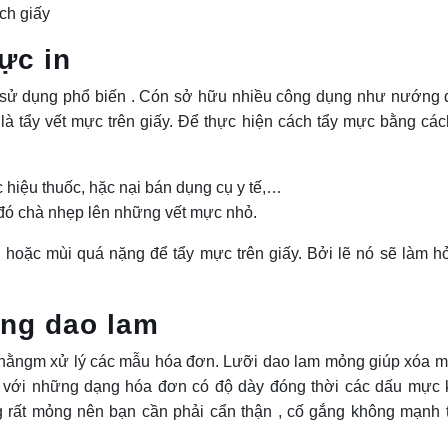
ch giấy
ực in
sử dụng phổ biến . Cón sở hữu nhiều công dụng như nướng 
ẽ là tẩy vết mực trên giấy. Để thực hiện cách tẩy mực bằng các
 hiệu thuốc, hặc nại bán dụng cụ y tế,…
đó chà nhẹp lên những vết mực nhỏ.
hoặc mùi quá nặng để tẩy mực trên giấy. Bởi lẽ nó sẽ làm h
ằng dao lam
ằngm xử lý các mẫu hóa đơn. Lưỡi dao lam mỏng giúp xóa 
g với những dạng hóa đơn có độ dày đóng thời các dấu mực
g rất mỏng nên bạn cần phải cẩn thận , cố gắng không mạnh 