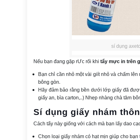
sí dụng axeto
Nếu bạn đang gặp rƯc rối khi
tẩy mực in trên 
Bạn chỉ cần nhỏ một vài giít nhỏ và chấm l
bông gòn.
Hãy đảm bảo rằng bền dưới lớp giấy đã được
giấy an, bìa carton,..) Nhẹp nhàng chà tăm bô
Sí dụng giấy nhám thôn
Cách tẩy này giống với cách mà bạn lấy dao cạ
Chọn loại giấy nhám có hạt mịn giúp cho bạn 