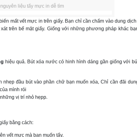
nguyên liệu tẩy mực in dễ tìm
biến mất vết mực in trên giấy. Bạn chỉ cần chấm vào dung dịc
xát trên bế mặt giấy. Giống với những phương pháp khác bạ
ng
hiệu quả. Bút xóa nước có hinh hình dáng gần giống với bú
ấn nhẹp đầu bút vào phần chữ bạn muốn xóa, Chỉ cần đãi dun
 của mình rói
những vị trí nhỏ hẹpp.
 giấy bằng cách:
ên vết mực mà bạn muốn tẩy.