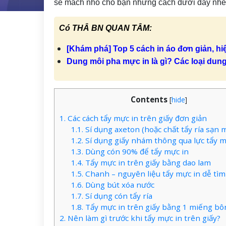
sẽ mách nhỏ cho bạn những cách dưới đây nhé
Có THÂ BN QUAN TÂM:
[Khám phá] Top 5 cách in áo đơn giản, hi
Dung môi pha mực in là gì? Các loại dun
Contents
[
hide
]
1.
Các cách tẩy mực in trên giấy đơn giản
1.1.
Sí dụng axeton (hoặc chất tẩy ría sạn 
1.2.
Sí dụng giấy nhám thông qua lực tẩy m
1.3.
Dùng cón 90% để tẩy mực in
1.4.
Tẩy mực in trên giấy bằng dao lam
1.5.
Chanh – nguyên liệu tẩy mực in dễ tìm
1.6.
Dùng bút xóa nước
1.7.
Sí dụng cón tẩy ría
1.8.
Tẩy mực in trên giấy bằng 1 miếng bô
2.
Nên làm gì trước khi tẩy mực in trên giấy?