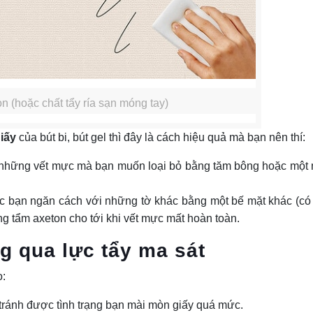
n (hoặc chất tẩy ría sạn móng tay)
giấy
của bút bi, bút gel thì đây là cách hiệu quả mà bạn nên thí:
ên những vết mực mà bạn muốn loại bỏ bằng tăm bông hoặc một
 bạn ngăn cách với những tờ khác bằng một bế mặt khác (có 
ng tẩm axeton cho tới khi vết mực mất hoàn toàn.
g qua lực tẩy ma sát
o:
tránh được tình trạng bạn mài mòn giấy quá mức.