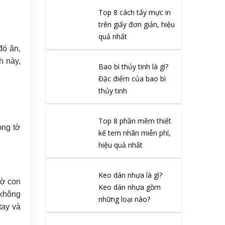
Top 8 cách tẩy mực in
trên giấy đơn giản, hiệu
quả nhất
đó ăn,
h này,
Bao bì thủy tinh là gì?
Đặc điểm của bao bì
thủy tinh
Top 8 phần mềm thiết
ỏng tờ
kế tem nhãn miễn phí,
hiệu quả nhất
Keo dán nhựa là gì?
mờ con
Keo dán nhựa gồm
 không
những loại nào?
tay và