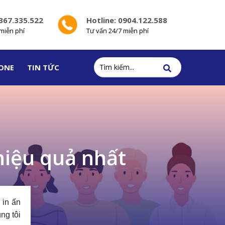
0367.335.522
Hotline: 0904.122.588
miễn phí
Tư vấn 24/7 miễn phí
ONE
TIN TỨC
 hiệu quả nhất
 in ấn
ng tôi