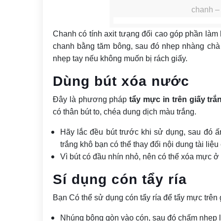
chanh – 
Chanh có tính axit tưạng đối cao góp phần làm 
chanh bằng tăm bông, sau đó nhẹp nhàng chà 
nhẹp tay nếu không muốn bị rách giấy.
Dùng bút xóa nước
Đây là phương pháp
tẩy mực in trên giấy trắ
có thân bút to, chéa dung dịch màu trắng.
Hãy lắc đều bút trước khi sử dụng, sau đó 
trắng khô bạn có thể thay đổi nội dung tài liệu
Vì bút có đầu nhín nhỏ, nên có thể xóa mực ở 
Sí dụng cón tẩy ría
Bạn Có thể sử dụng cón tẩy ría để tẩy mực trên
Nhúng bông gòn vào cón, sau đó chấm nhẹp l