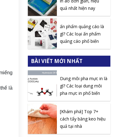
in áo đơn giản, hiệu
quả nhất hiện nay
ấn phẩm quảng cáo là
gì? Các loại ấn phẩm
quảng cáo phổ biến
BÀI VIẾT MỚI NHẤT
 miếng
Dung môi pha mực in là
gì? Các loại dung môi
thể là
pha mực in phổ biến
[Khám phá] Top 7+
cách tẩy băng keo hiệu
quả tại nhà