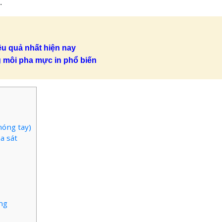
.
ệu quả nhất hiện nay
g môi pha mực in phổ biến
móng tay)
a sát
ng