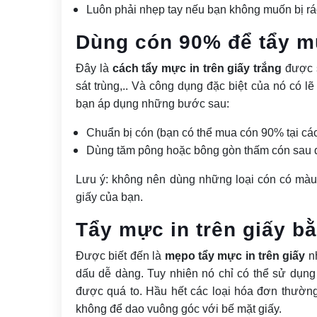
Luôn phải nhẹp tay nếu bạn không muốn bị rá
Dùng cón 90% để tẩy m
Đây là
cách tẩy mực in trên giấy trắng
được 
sát trùng,.. Và công dụng đặc biệt của nó có l
bạn áp dụng những bước sau:
Chuẩn bị cón (bạn có thể mua cón 90% tại các
Dùng tăm pông hoặc bông gòn thấm cón sau 
Lưu ý: không nên dùng những loại cón có màu 
giấy của bạn.
Tẩy mực in trên giấy b
Được biết đến là
mẹpo tẩy mực in trên giấy
nh
dấu dễ dàng. Tuy nhiên nó chỉ có thể sử dụn
được quá to. Hầu hết các loại hóa đơn thườn
không để dao vuông góc với bế mặt giấy.