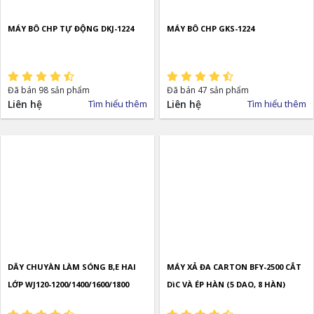
MÁY BÔ CHP TỰ ĐỘNG DKJ-1224
MÁY BÔ CHP GKS-1224
Đã bán 98 sản phẩm
Đã bán 47 sản phẩm
Liên hệ
Tìm hiểu thêm
Liên hệ
Tìm hiểu thêm
DÂY CHUYÀN LÀM SÓNG B,E HAI
MÁY XẢ ĐA CARTON BFY-2500 CẮT
LỚP WJ120-1200/1400/1600/1800
DìC VÀ ÉP HÀN (5 DAO, 8 HÀN)