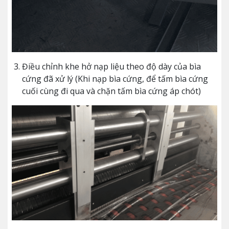
Điều chỉnh khe hở nạp liệu theo độ dày của bìa
cứng đã xử lý (Khi nạp bìa cứng, để tấm bìa cứng
cuối cùng đi qua và chặn tấm bìa cứng áp chót)