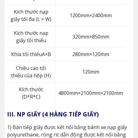
Kích thước nạp
1200mm×2400mm
giấy tối đa (L × W)
Kích thước nạp
320mm×850mm
giấy tối thiểu
Khía tối thiểuA×B
280mm×120mm
Chiều cao tối
120mm
thiểu của hộp (H)
Kích thước
4800mm×2100mm×2100mm
(D*R*C)
III. NP GIẤY (4 HÀNG TIẾP GIẤY)
1) Bàn tiếp giấy được kết nối bằng bánh xe nạp giấy
polyurethane, ròng ríc dẫn động được kết nối bằng