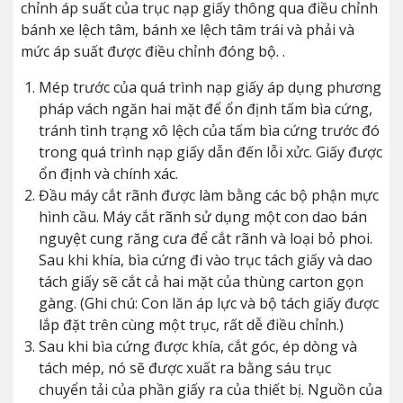
chỉnh áp suất của trục nạp giấy thông qua điều chỉnh
bánh xe lệch tâm, bánh xe lệch tâm trái và phải và
mức áp suất được điều chỉnh đóng bộ. .
Mép trước của quá trình nạp giấy áp dụng phương
pháp vách ngăn hai mặt để ổn định tấm bìa cứng,
tránh tình trạng xô lệch của tấm bìa cứng trước đó
trong quá trình nạp giấy dẫn đến lỗi xửc. Giấy được
ổn định và chính xác.
Đầu máy cắt rãnh được làm bằng các bộ phận mực
hình cầu. Máy cắt rãnh sử dụng một con dao bán
nguyệt cung răng cưa để cắt rãnh và loại bỏ phoi.
Sau khi khía, bìa cứng đi vào trục tách giấy và dao
tách giấy sẽ cắt cả hai mặt của thùng carton gọn
gàng. (Ghi chú: Con lăn áp lực và bộ tách giấy được
lắp đặt trên cùng một trục, rất dễ điều chỉnh.)
Sau khi bìa cứng được khía, cắt góc, ép dòng và
tách mép, nó sẽ được xuất ra bằng sáu trục
chuyển tải của phần giấy ra của thiết bị. Nguồn của