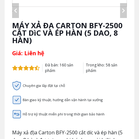
MÁY XẢ ĐA CARTON BFY-2500
CẮT DìC VÀ ÉP HÀN (5 DAO, 8
HÀN)
Giá: Liên hệ
Đã bán: 160 sản
Trong kho: 58 sản
phẩm
phẩm
Chuyên gia lắp đặt tại chỗ
Bàn giao kỹ thuật, hướng dẫn vận hành tại xưởng
Hỗ trợ kỹ thuật miễn phí trong thời gian bảo hành
Máy xả đ)a Carton BFY-2500 cắt díc và ép hàn (5