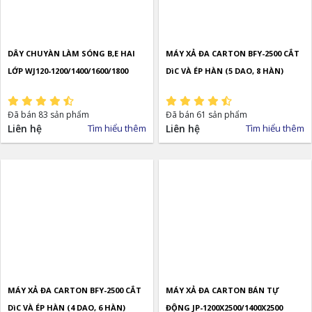
DÂY CHUYÀN LÀM SÓNG B,E HAI
MÁY XẢ ĐA CARTON BFY-2500 CẮT
LỚP WJ120-1200/1400/1600/1800
DìC VÀ ÉP HÀN (5 DAO, 8 HÀN)
Đã bán 83 sản phẩm
Đã bán 61 sản phẩm
Liên hệ
Tìm hiểu thêm
Liên hệ
Tìm hiểu thêm
MÁY XẢ ĐA CARTON BFY-2500 CẮT
MÁY XẢ ĐA CARTON BÁN TỰ
DìC VÀ ÉP HÀN (4 DAO, 6 HÀN)
ĐỘNG JP-1200X2500/1400X2500