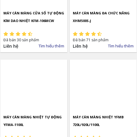
MÁY CÁN MÀNG CỬA SỔ TỰ ĐỘNG
MÁY CÁN MÀNG ĐA CHỨC NĂNG
KỉM DAO NHIỆT KFM-106MCW
XHM500S-J
Đã bán 30 sản phẩm
Đã bán 71 sản phẩm
Liên hệ
Tìm hiểu thêm
Liên hệ
Tìm hiểu thêm
MÁY CÁN MÀNG NHIỆT TỰ ĐỘNG
MÁY CÁN MÀNG NHIỆT YFMB
YFMA-1100L
720L/920L/1100L