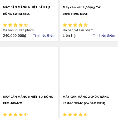
MÁY CÁN MÀNG NHIỆT BÁN TỰ
Máy cán vân tự động YW
ĐỘNG SWFM-560C
920E/1150E/1300E
Đã bán 35 sản phẩm
Đã bán 94 sản phẩm
240.000.000
₫
Tìm hiểu thêm
Liên hệ
Tìm hiểu thêm
MÁY CÁN MÀNG NHIỆT TỰ ĐỘNG
MÁY CÁN MÀNG 2 CHỨC NĂNG
RFM-106MCX
LZFM-1080MC (Có DAO XÍCH)