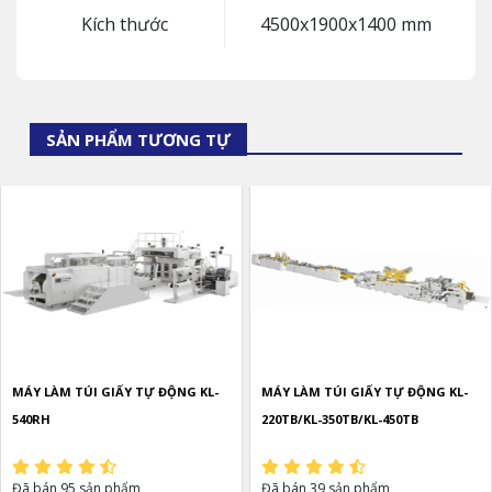
Kích thước
4500x1900x1400 mm
SẢN PHẨM TƯƠNG TỰ
MÁY LÀM TÚI GIẤY TỰ ĐỘNG KL-
MÁY LÀM TÚI GIẤY TỰ ĐỘNG KL-
540RH
220TB/KL-350TB/KL-450TB
Đã bán 95 sản phẩm
Đã bán 39 sản phẩm