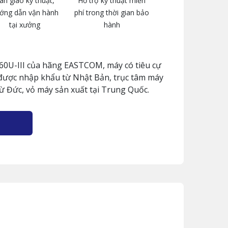
àn giao kỹ thuật,
Hỗ trợ kỹ thuật miễn
ớng dẫn vận hành
phí trong thời gian bảo
tại xưởng
hành
0U-III của hãng EASTCOM, máy có tiêu cự
e được nhập khẩu từ Nhật Bản, trục tâm máy
từ Đức, vỏ máy sản xuất tại Trung Quốc.