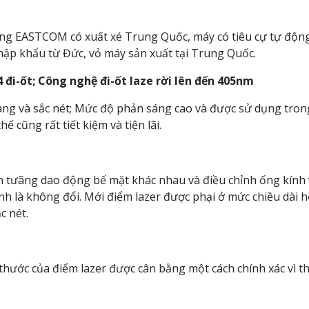
g EASTCOM có xuất xé Trung Quốc, máy có tiêu cự tự động,
nhập khẩu từ Đức, vỏ máy sản xuất tại Trung Quốc.
4 đi-ốt; Công nghệ đi-ốt laze rời lên đến 405nm
àng và sắc nét; Mức độ phản sáng cao và được sử dụng tron
ế cũng rất tiết kiệm và tiện lãi.
ện tưãng dao động bế mặt khác nhau và điều chỉnh ống kính
nh là không đổi. Mới điểm lazer được phại ở mức chiều dài h
c nét.
thước của điểm lazer được cân bằng một cách chính xác vì th