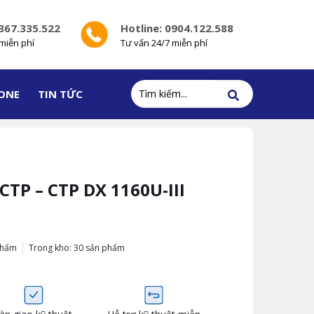
0367.335.522
Hotline: 0904.122.588
miễn phí
Tư vấn 24/7 miễn phí
ONE
TIN TỨC
TP – CTP DX 1160U-III
phẩm
Trong kho: 30 sản phẩm