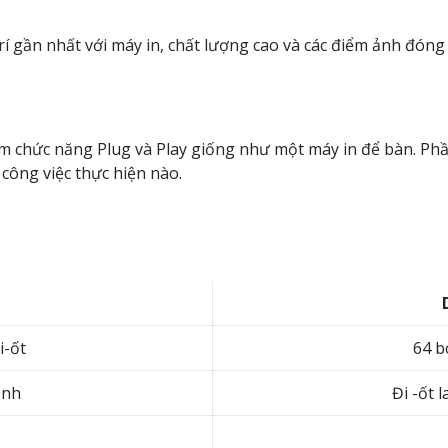
í gần nhất với máy in, chất lượng cao và các điểm ảnh đóng 
m chức năng Plug và Play giống như một máy in để bàn. Phầ
 công việc thực hiện nào.
i-ốt
64 b
ảnh
Đi -ốt 