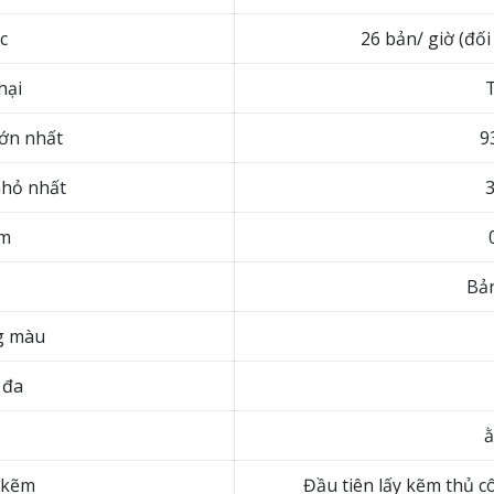
c
26 bản/ giờ (đố
hại
lớn nhất
9
nhỏ nhất
ẽm
Bả
g màu
 đa
 kẽm
Đầu tiên lấy kẽm thủ c