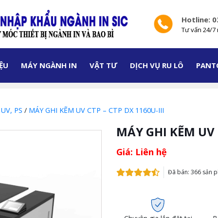
Hotline: 
Tư vấn 24/7 
IỆU
MÁY NGÀNH IN
VẬT TƯ
DỊCH VỤ RU LÔ
PANT
 UV, PS
/
MÁY GHI KẼM UV CTP – CTP DX 1160U-III
MÁY GHI KẼM UV C
Giá: Liên hệ
Đã bán: 366 sản 