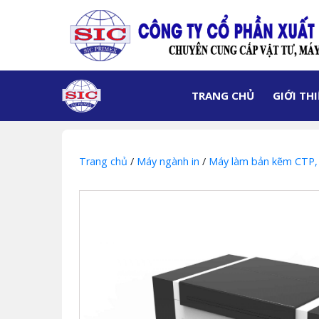
TRANG CHỦ
GIỚI TH
Trang chủ
/
Máy ngành in
/
Máy làm bản kẽm CTP,