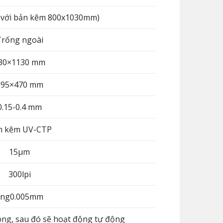
i với bản kẽm 800x1030mm)
Trống ngoài
30×1130 mm
395×470 mm
0.15-0.4 mm
n kẽm UV-CTP
15µm
300lpi
ằng0.005mm
ông, sau đó sẽ hoạt động tự động