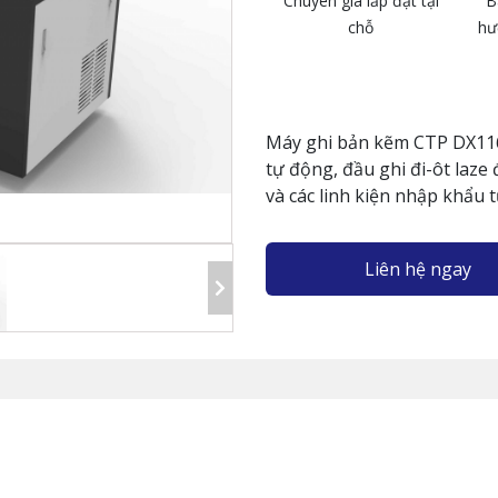
Chuyên gia lắp đặt tại
B
chỗ
hư
Máy ghi bản kẽm CTP DX116
tự động, đầu ghi đi-ôt laz
và các linh kiện nhập khẩu 
Liên hệ ngay