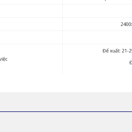
2400
Để xuất: 21-
việc
Đ