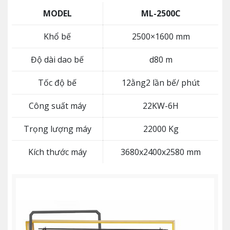
MODEL
ML-2500C
Khổ bế
2500×1600 mm
Độ dài dao bế
d80 m
Tốc độ bế
12ằng2 lần bế/ phút
Công suất máy
22KW-6H
Trọng lượng máy
22000 Kg
Kích thước máy
3680x2400x2580 mm