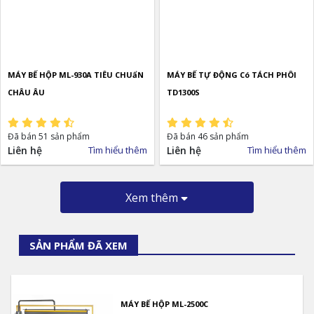
MÁY BẾ HỘP ML-930A TIÊU CHUẩN
MÁY BẾ TỰ ĐỘNG Có TÁCH PHÔI
CHÂU ÂU
TD1300S
Đã bán 51 sản phẩm
Đã bán 46 sản phẩm
Liên hệ
Tìm hiểu thêm
Liên hệ
Tìm hiểu thêm
Xem thêm
SẢN PHẨM ĐÃ XEM
MÁY BẾ HỘP ML-2500C