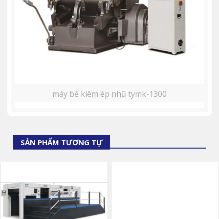
máy bế kiêm ép nhũ tymk-1300
SẢN PHẨM TƯƠNG TỰ