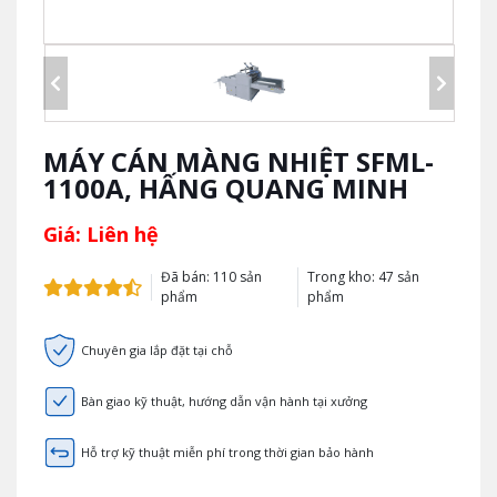
MÁY CÁN MÀNG NHIỆT SFML-
1100A, HẤNG QUANG MINH
Giá: Liên hệ
Đã bán: 110 sản
Trong kho: 47 sản
phẩm
phẩm
Chuyên gia lắp đặt tại chỗ
Bàn giao kỹ thuật, hướng dẫn vận hành tại xưởng
Hỗ trợ kỹ thuật miễn phí trong thời gian bảo hành