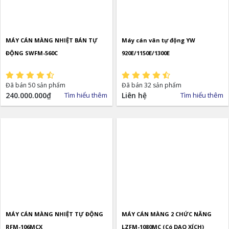
MÁY CÁN MÀNG NHIỆT BÁN TỰ
Máy cán vân tự động YW
ĐỘNG SWFM-560C
920E/1150E/1300E
Đã bán 50 sản phẩm
Đã bán 32 sản phẩm
240.000.000
₫
Tìm hiểu thêm
Liên hệ
Tìm hiểu thêm
MÁY CÁN MÀNG NHIỆT TỰ ĐỘNG
MÁY CÁN MÀNG 2 CHỨC NĂNG
RFM-106MCX
LZFM-1080MC (Có DAO XÍCH)