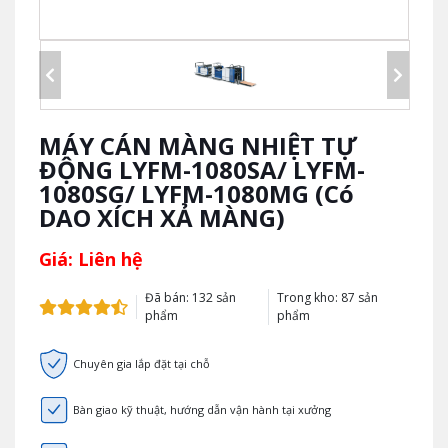
MÁY CÁN MÀNG NHIỆT TỰ
ĐỘNG LYFM-1080SA/ LYFM-
1080SG/ LYFM-1080MG (Có
DAO XÍCH XẢ MÀNG)
Giá: Liên hệ
Đã bán: 132 sản
Trong kho: 87 sản
phẩm
phẩm
Chuyên gia lắp đặt tại chỗ
Bàn giao kỹ thuật, hướng dẫn vận hành tại xưởng