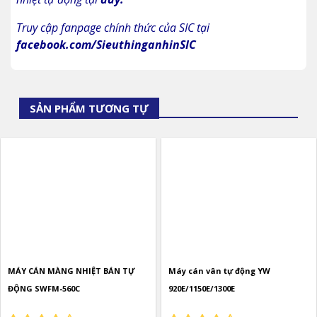
Truy cập fanpage chính thức của SIC tại
facebook.com/SieuthinganhinSIC
SẢN PHẨM TƯƠNG TỰ
MÁY CÁN MÀNG NHIỆT BÁN TỰ
Máy cán vân tự động YW
ĐỘNG SWFM-560C
920E/1150E/1300E