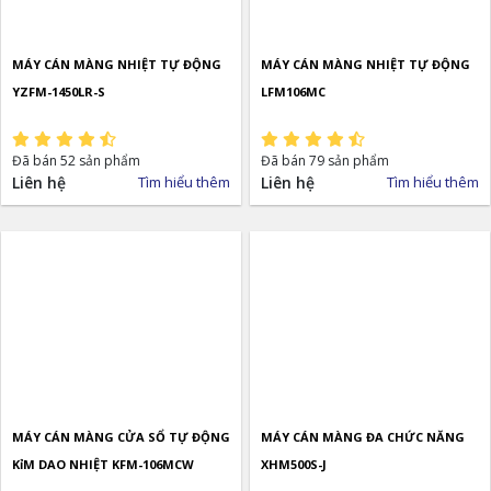
MÁY CÁN MÀNG NHIỆT TỰ ĐỘNG
MÁY CÁN MÀNG NHIỆT TỰ ĐỘNG
YZFM-1450LR-S
LFM106MC
Đã bán 52 sản phẩm
Đã bán 79 sản phẩm
Liên hệ
Tìm hiểu thêm
Liên hệ
Tìm hiểu thêm
MÁY CÁN MÀNG CỬA SỔ TỰ ĐỘNG
MÁY CÁN MÀNG ĐA CHỨC NĂNG
KỉM DAO NHIỆT KFM-106MCW
XHM500S-J