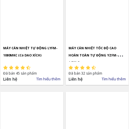
MÁY CÁN NHIỆT TỰ ĐỘNG LYFM-
MÁY CÁN NHIỆT TỐC ĐỘ CAO
1080MKC (Có DAO XÍCH)
HOÀN TOÀN TỰ ĐỘNG YZFM-
1450LG
Đã bán 45 sản phẩm
Đã bán 32 sản phẩm
Liên hệ
Tìm hiểu thêm
Liên hệ
Tìm hiểu thêm