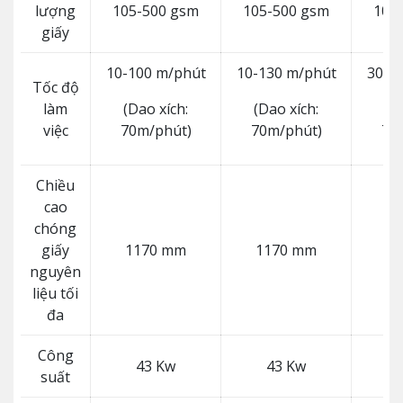
lượng
105-500 gsm
105-500 gsm
105
giấy
10-100 m/phút
10-130 m/phút
30-1
Tốc độ
làm
(Dao xích:
(Dao xích:
(D
việc
70m/phút)
70m/phút)
75
Chiều
cao
chóng
giấy
1170 mm
1170 mm
1
nguyên
liệu tối
đa
Công
43 Kw
43 Kw
suất