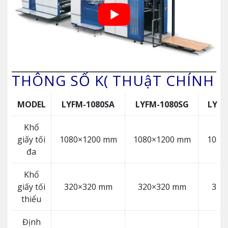
THÔNG SỐ K( THUậT CHÍNH
MODEL
LYFM-1080SA
LYFM-1080SG
LYFM
Khổ
giấy tối
1080×1200 mm
1080×1200 mm
1080
đa
Khổ
giấy tối
320×320 mm
320×320 mm
340
thiểu
Định