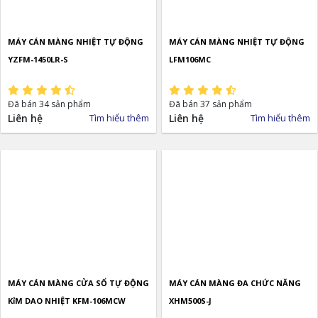
MÁY CÁN MÀNG NHIỆT TỰ ĐỘNG
MÁY CÁN MÀNG NHIỆT TỰ ĐỘNG
YZFM-1450LR-S
LFM106MC
Đã bán 34 sản phẩm
Đã bán 37 sản phẩm
Liên hệ
Tìm hiểu thêm
Liên hệ
Tìm hiểu thêm
MÁY CÁN MÀNG CỬA SỔ TỰ ĐỘNG
MÁY CÁN MÀNG ĐA CHỨC NĂNG
KỉM DAO NHIỆT KFM-106MCW
XHM500S-J