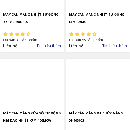
MÁY CÁN MÀNG NHIỆT TỰ ĐỘNG
MÁY CÁN MÀNG NHIỆT TỰ ĐỘNG
YZFM-1450LR-S
LFM106MC
Đã bán 31 sản phẩm
Đã bán 85 sản phẩm
Liên hệ
Tìm hiểu thêm
Liên hệ
Tìm hiểu thêm
MÁY CÁN MÀNG CỬA SỔ TỰ ĐỘNG
MÁY CÁN MÀNG ĐA CHỨC NĂNG
KỉM DAO NHIỆT KFM-106MCW
XHM500S-J