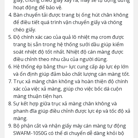
giấy, chóng chéo giấy xảy ra, máy sẽ tự động dừng
hoạt động để bảo vệ.
Bàn chuyển tải được trang bị ống hút chân không
để điều tiết quá trình vận chuyển giấy và chóng
chéo giấy.
Độ chính xác cao của quả lô nhiệt mạ crom được
trang bị sẵn trong hệ thống sưởi dầu giúp kiểm
soát nhiệt độ tốt nhất. Nhiệt độ cán màng được
điều chỉnh theo nhu cầu của người dùng.
Hệ thống ép bằng thu÷ lực cung cấp áp lực ép lớn
và ổn định giúp đảm bảo chất lượng cán màng tốt.
Trục xả màng chân không và hoàn thiện độ chính
xác của việc xả màng, giúp cho việc bốc dá cuộn
màng thuận tiện hạn.
Sự kết hợp giữa trục xả màng chân không và
phanh đĩa giúp điều chỉnh được lực ép và tốc độ xả
màng.
Bộ phận cắt và nhận giấy máy cán màng tự động
SWAFM-1050G có thể di chuyển dễ dàng khỏi bộ