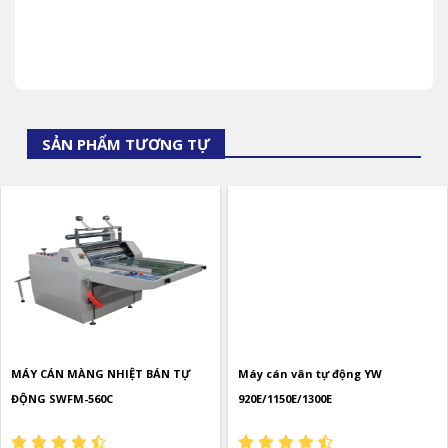
SẢN PHẨM TƯƠNG TỰ
MÁY CÁN MÀNG NHIỆT BÁN TỰ
Máy cán vân tự động YW
ĐỘNG SWFM-560C
920E/1150E/1300E