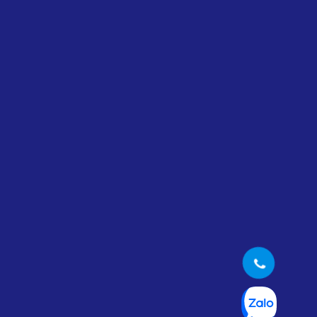
nhỏ hiện nay?
Þ đâu bán máy làm hộp cứng chính
hãng giá tốt?
máy làm hộp cứng cao cấp tự động zk-660fcs