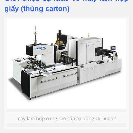
giấy (thùng carton)
máy làm hộp cứng cao cấp tự động zk-660fcs