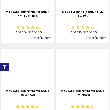
MÁY LÀM HỘP CỨNG TỰ ĐỘNG
MÁY LÀM HỘP TỰ ĐỘNG HM-
HM-ZD6418E/C
ZD350A
máy xs-1800
Đã bán 57 sản phẩm
Đã bán 87 sản phẩm
Tìm hiểu thêm
Tìm hiểu thêm
Máy làm thùng carton có sử dụng bộ phận nạp, bộ
đếm công nghệ hiện đại và theo dõi quang điện.
Đóng thời sử dụng dao bán nguyệt có độ chính xác
và hoàn thiện tưạng đưạng với dao mỏng. Đây là
một đột phá trong kỹ thuật ngành đóng gói.
Thông số model là XS-1800 và công suất là 8kw.
Tốc độ của máy là: 140m/phút.
Kích thước của máy là: 4600x2420x1900mm.
Trọng lượng của máy là: 1,6T.
MÁY LÀM HỘP CỨNG TỰ ĐỘNG
MÁY LÀM HỘP CỨNG TỰ ĐỘNG
HM-ZD2418
HM-ZD600
Độ chính xác là: ằng 1.0mm.
Chiều rộng cắt tối thiểu là: 20mm.
Kích thước tối đa mà máy có thể cắt là: