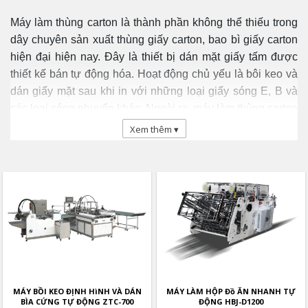
Máy làm thùng carton là thành phần không thể thiếu trong
dây chuyên sản xuất thùng giấy carton, bao bì giấy carton
hiện đại hiện nay. Đây là thiết bị dán mặt giấy tấm được
thiết kế bán tự động hóa. Hoạt động chủ yếu là bôi keo và
dán giấy mặt sau khi in với những loại giấy sóng E, B và
các loại sóng nhuyển khác. Ngoài ra, máy làm thùng carton
còn được sử dụng cho những lớp giấy hai mặt.
Xem thêm ▾
Máy làm hộp giấy cứng có đặc
điểm, tính năng gì?
Đặc điểm của máy làm hộp cứng như sau:
Máy được thiết kế tinh tế, khéo léo với nhiều tính
năng nổi trội.
MÁY BỒI KEO ĐỊNH HìNH VÀ DÁN
MÁY LÀM HỘP Đồ ĂN NHANH TỰ
Máy giúp quá trình sản xuất thùng carton trở nên dễ
BÌA CỨNG TỰ ĐỘNG ZTC-700
ĐỘNG HBJ-D1200