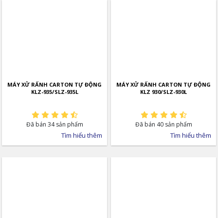
MÁY CẮT DAO MỎNG
CARTON SÓNG XS – 1800
MÁY XỬ RẤNH CARTON TỰ ĐỘNG
MÁY XỬ RẤNH CARTON TỰ ĐỘNG
KLZ-935/SLZ-935L
KLZ 930/SLZ-930L
Đã bán 34 sản phẩm
Đã bán 40 sản phẩm
Tìm hiểu thêm
Tìm hiểu thêm