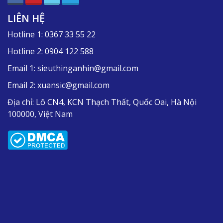
LIÊN HỆ
Hotline 1:
0367 33 55 22
Máy sử dụng lưỡi cưa bằng hợp kim chuyên dụng
có độ chính xác cao. Ngoài ra bộ nạp khí nén có độ
Hotline 2:
0904 122 588
an toàn và tốc độ cao.
Email 1:
sieuthinganhin@gmail.com
MODEL XS-1200, tốc độ 600,000/ca và công suất
Email 2:
xuansic@gmail.com
13,5kw.
Trong lượng của máy là 1T.
Địa chỉ:
Lô CN4, KCN Thạch Thất, Quốc Oai, Hà Nội
Độ chính xác là ằng1.0mm.
100000, Việt Nam
Bước rãnh nhỏ nhất là 30mm.
Độ sâu rãnh lớn nhất là 30-150mm.
Độ dài tối đa là: 1100mm.
máy sản xuất ly giấy
ồ
Khám phá thêm:
Tại sao
chính hãng tại Sieuthinganhin SIC lại là sự lựa chín
hàng đầu của hầu hết các doanh nghiệp sản xuất lớn